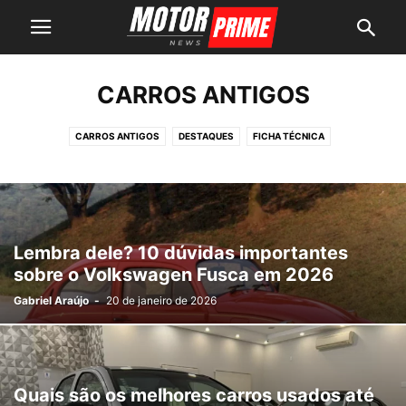
CARROS ANTIGOS
CARROS ANTIGOS
DESTAQUES
FICHA TÉCNICA
MÁQUINAS PESADAS
MOTOS
NOTÍCIAS AUTOMOTIVAS
PICAPES
SUVS
Lembra dele? 10 dúvidas importantes
sobre o Volkswagen Fusca em 2026
Gabriel Araújo
-
20 de janeiro de 2026
Quais são os melhores carros usados até