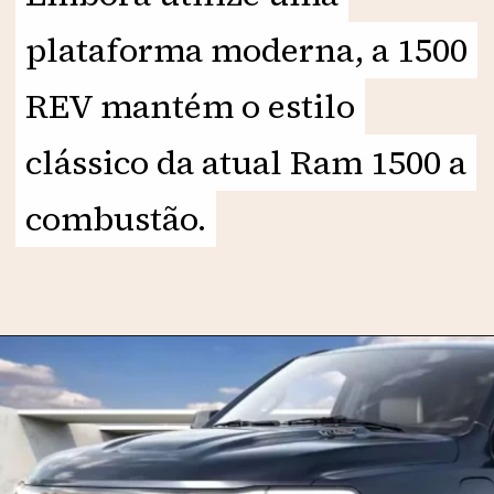
plataforma moderna, a 1500
plataforma moderna, a 1500
REV mantém o estilo
REV mantém o estilo
clássico da atual Ram 1500 a
clássico da atual Ram 1500 a
combustão.
combustão.
Opening
https://motorprime.com.br/1500-rev-nova-pickup-da-ram-chega-em-2025-em-outro-patamar/