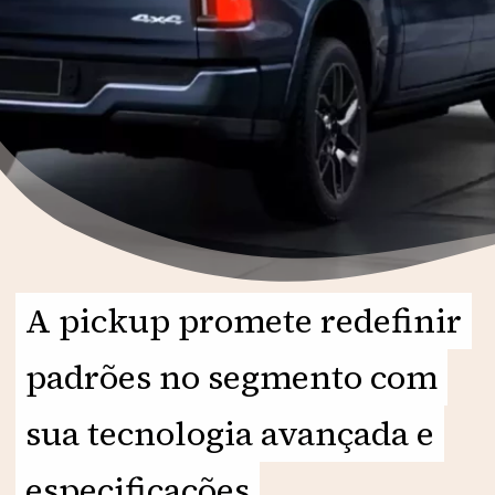
A pickup promete redefinir
A pickup promete redefinir
padrões no segmento com
padrões no segmento com
sua tecnologia avançada e
sua tecnologia avançada e
especificações
especificações