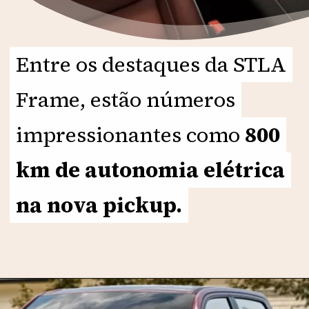
Entre os destaques da STLA
Entre os destaques da STLA
Frame, estão números
Frame, estão números
impressionantes como
impressionantes como
800
800
km de autonomia elétrica
km de autonomia elétrica
na nova pickup.
na nova pickup.
Opening
https://motorprime.com.br/1500-rev-nova-pickup-da-ram-chega-em-2025-em-outro-patamar/