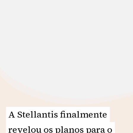
A Stellantis finalmente
A Stellantis finalmente
revelou os planos para o
revelou os planos para o