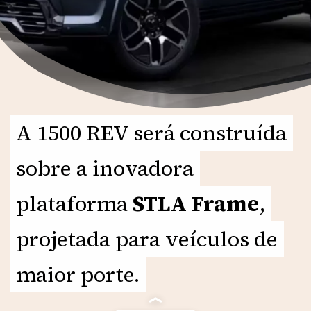
A 1500 REV será construída
A 1500 REV será construída
sobre a inovadora
sobre a inovadora
plataforma
plataforma
STLA Frame
STLA Frame
,
,
projetada para veículos de
projetada para veículos de
maior porte.
maior porte.