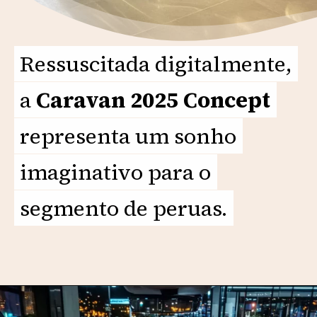
Ressuscitada digitalmente,
Ressuscitada digitalmente,
a
a
Caravan 2025 Concept
Caravan 2025 Concept
representa um sonho
representa um sonho
imaginativo para o
imaginativo para o
segmento de peruas.
segmento de peruas.
Opening
https://motorprime.com.br/caravan-2025-concept-uma-visao-moderna-da-famosa-perua/