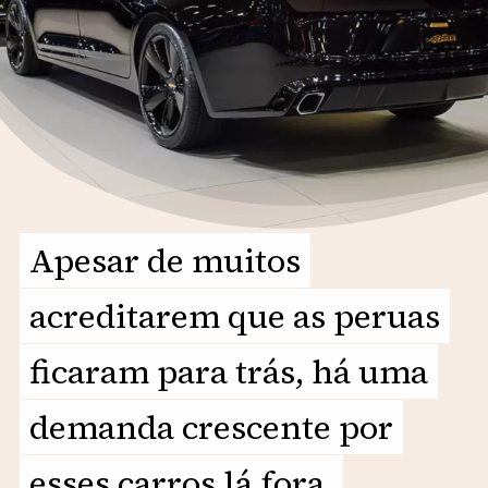
Apesar de muitos
Apesar de muitos
acreditarem que as peruas
acreditarem que as peruas
ficaram para trás, há uma
ficaram para trás, há uma
demanda crescente por
demanda crescente por
esses carros lá fora.
esses carros lá fora.