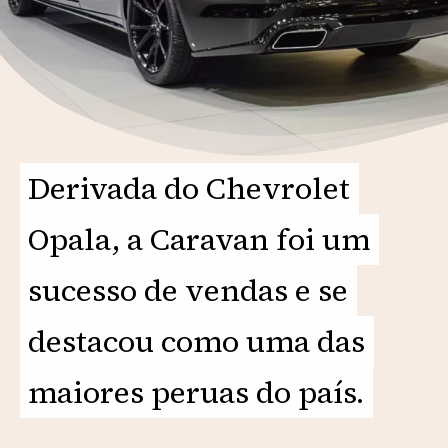
Derivada do Chevrolet
Derivada do Chevrolet
Opala, a Caravan foi um
Opala, a Caravan foi um
sucesso de vendas e se
sucesso de vendas e se
destacou como uma das
destacou como uma das
maiores peruas do país.
maiores peruas do país.