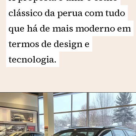
clássico da perua com tudo
clássico da perua com tudo
que há de mais moderno em
que há de mais moderno em
termos de design e
termos de design e
tecnologia.
tecnologia.
Opening
https://motorprime.com.br/caravan-2025-concept-uma-visao-moderna-da-famosa-perua/