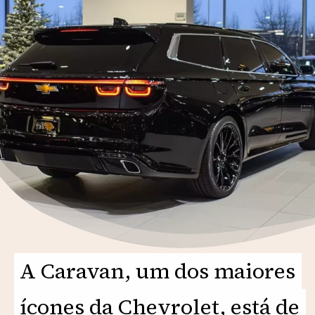
A Caravan, um dos maiores
A Caravan, um dos maiores
ícones da Chevrolet, está de
ícones da Chevrolet, está de