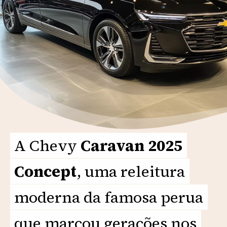
A Chevy
A Chevy
Caravan 2025
Caravan 2025
Concept
Concept
, uma releitura
, uma releitura
moderna da famosa perua
moderna da famosa perua
que marcou gerações nos
que marcou gerações nos