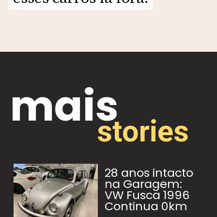
Opening
https://motorprime.com.br/caravan-2025-concept-uma-visao-moderna-da-famosa-perua/
mais
stories
28 anos intacto
na Garagem:
VW Fusca 1996
Continua 0km