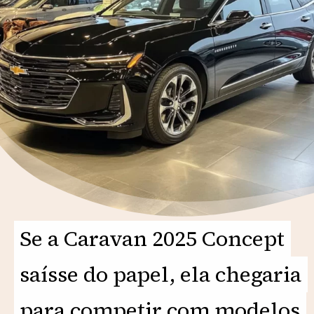
Se a Caravan 2025 Concept
Se a Caravan 2025 Concept
saísse do papel, ela chegaria
saísse do papel, ela chegaria
para competir com modelos
para competir com modelos