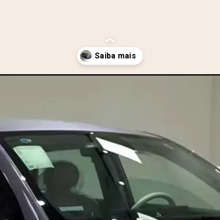
ac-e-js3-ja-tira-o-sono-do-byd-dolphin/