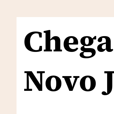
Chega
Chega
Novo J
Novo J