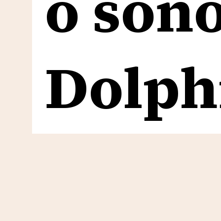
o son
o son
Dolph
Dolph