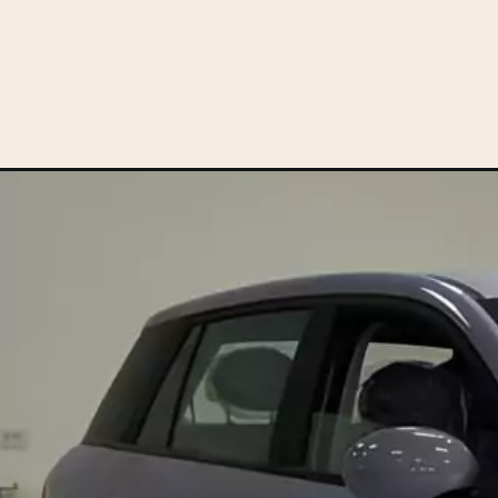
Opening
https://motorprime.com.br/chega-em-2025-novo-j