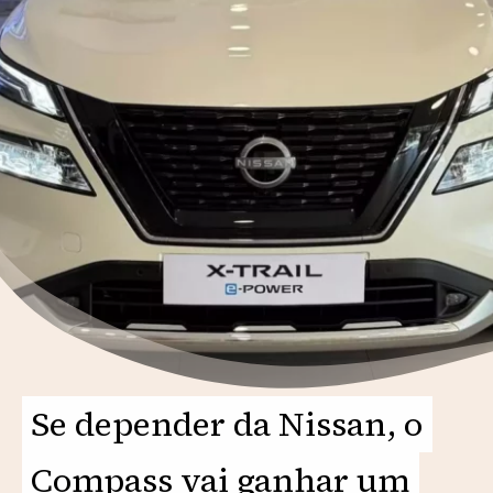
Se depender da Nissan, o
Se depender da Nissan, o
Compass vai ganhar um
Compass vai ganhar um