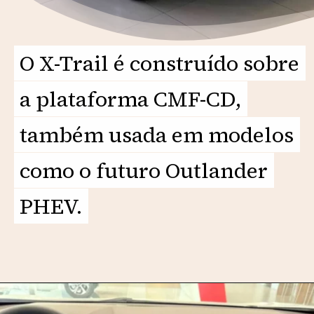
O X-Trail é construído sobre
O X-Trail é construído sobre
a plataforma CMF-CD,
a plataforma CMF-CD,
também usada em modelos
também usada em modelos
como o futuro Outlander
como o futuro Outlander
PHEV.
PHEV.
Opening
https://motorprime.com.br/chega-em-2025-novo-nissan-x-trail-tira-o-sono-do-jeep-compass/