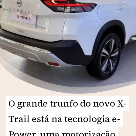
O grande trunfo do novo X-
O grande trunfo do novo X-
Trail está na tecnologia e-
Trail está na tecnologia e-
Power, uma motorização
Power, uma motorização