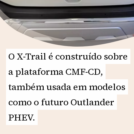
O X-Trail é construído sobre
O X-Trail é construído sobre
a plataforma CMF-CD,
a plataforma CMF-CD,
também usada em modelos
também usada em modelos
como o futuro Outlander
como o futuro Outlander
PHEV.
PHEV.