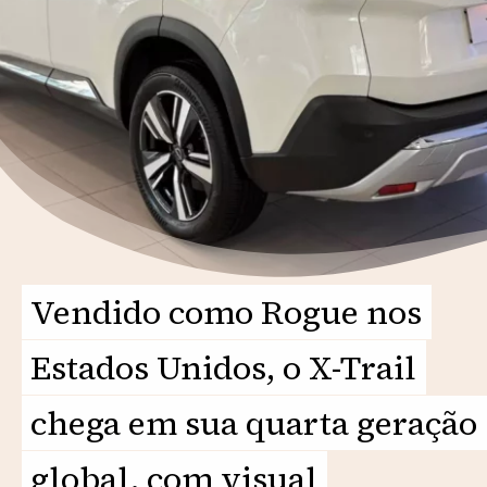
Vendido como Rogue nos
Vendido como Rogue nos
Estados Unidos, o X-Trail
Estados Unidos, o X-Trail
chega em sua quarta geração
chega em sua quarta geração
global, com visual
global, com visual