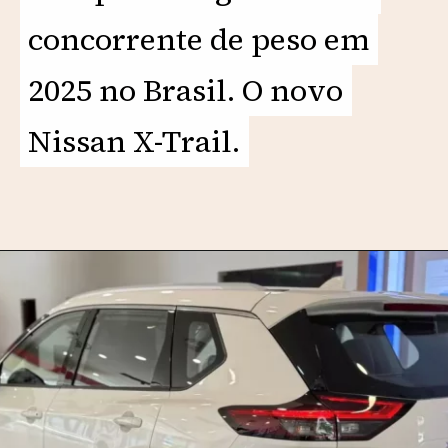
concorrente de peso em
concorrente de peso em
2025 no Brasil. O novo
2025 no Brasil. O novo
Nissan X-Trail.
Nissan X-Trail.
Opening
https://motorprime.com.br/chega-em-2025-novo-nissan-x-trail-tira-o-sono-do-jeep-compass/