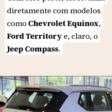
diretamente com modelos
diretamente com modelos
como
como
Chevrolet Equinox
Chevrolet Equinox
,
,
Ford Territory
Ford Territory
e, claro, o
e, claro, o
Jeep Compass
Jeep Compass
.
.
Opening
https://motorprime.com.br/chega-em-2025-novo-nissan-x-trail-tira-o-sono-do-jeep-compass/