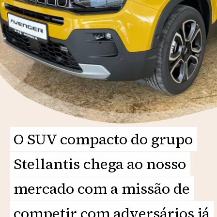
O SUV compacto do grupo
O SUV compacto do grupo
Stellantis chega ao nosso
Stellantis chega ao nosso
mercado com a missão de
mercado com a missão de
competir com adversários já
competir com adversários já