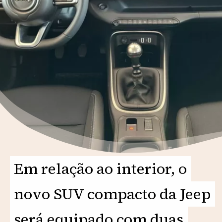
Em relação ao interior, o
Em relação ao interior, o
novo SUV compacto da Jeep
novo SUV compacto da Jeep
será equipado com duas
será equipado com duas