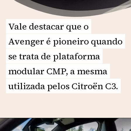
Vale destacar que o
Vale destacar que o
Avenger é pioneiro quando
Avenger é pioneiro quando
se trata de plataforma
se trata de plataforma
modular CMP, a mesma
modular CMP, a mesma
utilizada pelos Citroën C3.
utilizada pelos Citroën C3.
Opening
https://motorprime.com.br/chega-em-2026-jeep-avenger-deve-ser-sensacao-dos-compactos/