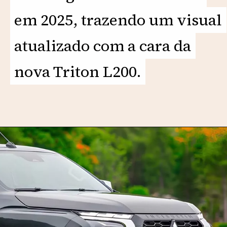
em 2025, trazendo um visual
em 2025, trazendo um visual
atualizado com a cara da
atualizado com a cara da
nova Triton L200.
nova Triton L200.
Opening
https://motorprime.com.br/com-a-cara-da-l200-novo-mitsubishi-pajero-sport-chega-em-2025/