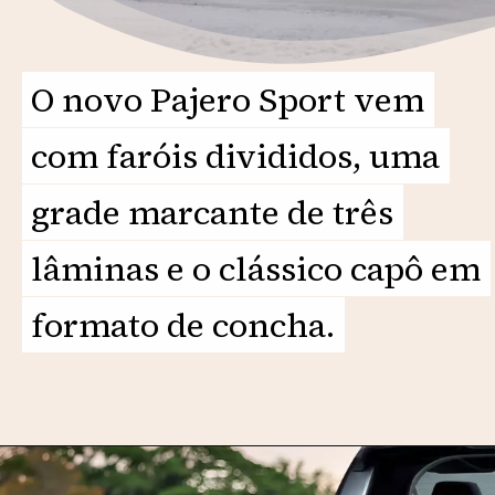
O novo Pajero Sport vem
O novo Pajero Sport vem
com faróis divididos, uma
com faróis divididos, uma
grade marcante de três
grade marcante de três
lâminas e o clássico capô em
lâminas e o clássico capô em
formato de concha.
formato de concha.
Opening
https://motorprime.com.br/com-a-cara-da-l200-novo-mitsubishi-pajero-sport-chega-em-2025/