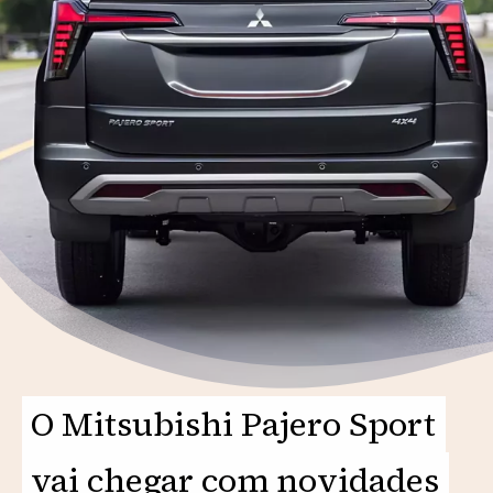
O Mitsubishi Pajero Sport
O Mitsubishi Pajero Sport
vai chegar com novidades
vai chegar com novidades