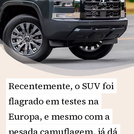
Recentemente, o SUV foi
Recentemente, o SUV foi
flagrado em testes na
flagrado em testes na
Europa, e mesmo com a
Europa, e mesmo com a
pesada camuflagem, já dá
pesada camuflagem, já dá