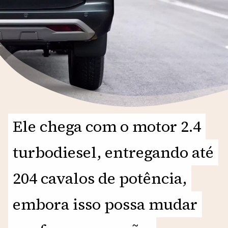
Ele chega com o motor 2.4
Ele chega com o motor 2.4
turbodiesel, entregando até
turbodiesel, entregando até
204 cavalos de potência,
204 cavalos de potência,
embora isso possa mudar
embora isso possa mudar