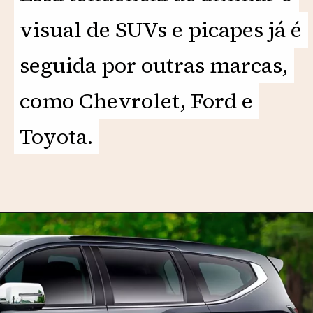
visual de SUVs e picapes já é
visual de SUVs e picapes já é
seguida por outras marcas,
seguida por outras marcas,
como Chevrolet, Ford e
como Chevrolet, Ford e
Toyota.
Toyota.
Opening
https://motorprime.com.br/com-a-cara-da-l200-novo-mitsubishi-pajero-sport-chega-em-2025/