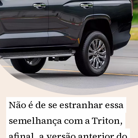
Não é de se estranhar essa
Não é de se estranhar essa
semelhança com a Triton,
semelhança com a Triton,
afinal, a versão anterior do
afinal, a versão anterior do