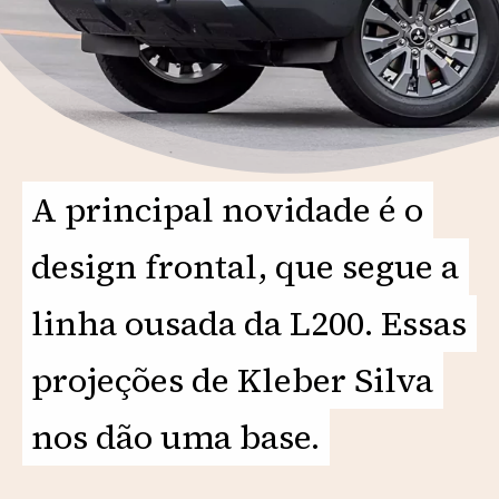
A principal novidade é o
A principal novidade é o
design frontal, que segue a
design frontal, que segue a
linha ousada da L200. Essas
linha ousada da L200. Essas
projeções de Kleber Silva
projeções de Kleber Silva
nos dão uma base.
nos dão uma base.