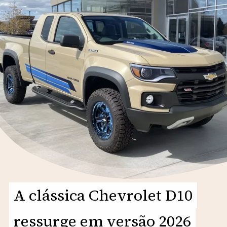
A clássica Chevrolet D10
A clássica Chevrolet D10
ressurge em versão 2026
ressurge em versão 2026