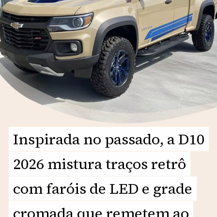
Inspirada no passado, a D10
Inspirada no passado, a D10
2026 mistura traços retrô
2026 mistura traços retrô
com faróis de LED e grade
com faróis de LED e grade
cromada que remetem ao
cromada que remetem ao