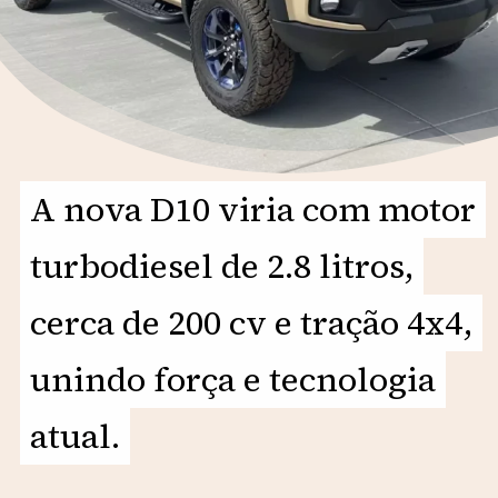
A nova D10 viria com motor
A nova D10 viria com motor
turbodiesel de 2.8 litros,
turbodiesel de 2.8 litros,
cerca de 200 cv e tração 4x4,
cerca de 200 cv e tração 4x4,
unindo força e tecnologia
unindo força e tecnologia
atual.
atual.