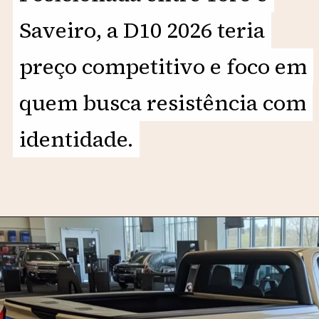
Saveiro, a D10 2026 teria
Saveiro, a D10 2026 teria
preço competitivo e foco em
preço competitivo e foco em
quem busca resistência com
quem busca resistência com
identidade.
identidade.
Opening
https://motorprime.com.br/d10-2026-a-lenda-da-chevrolet-projetada-para-os-dias-de-hoje/