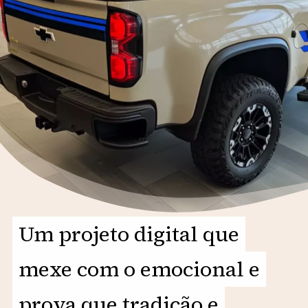
Um projeto digital que
Um projeto digital que
mexe com o emocional e
mexe com o emocional e
prova que tradição e
prova que tradição e