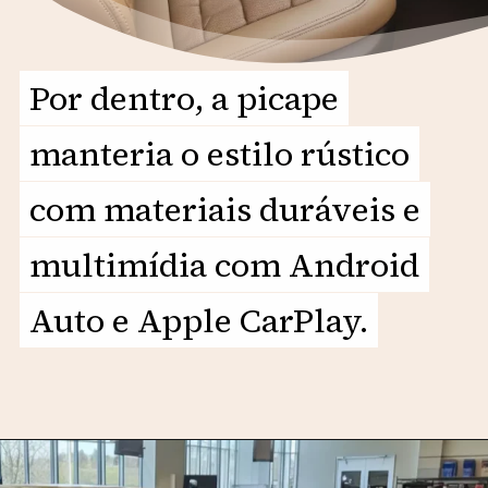
Por dentro, a picape
Por dentro, a picape
manteria o estilo rústico
manteria o estilo rústico
com materiais duráveis e
com materiais duráveis e
multimídia com Android
multimídia com Android
Auto e Apple CarPlay.
Auto e Apple CarPlay.
Opening
https://motorprime.com.br/d10-2026-a-lenda-da-chevrolet-projetada-para-os-dias-de-hoje/