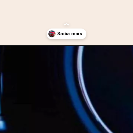
pickup-da-gwm-chega-em-2025/