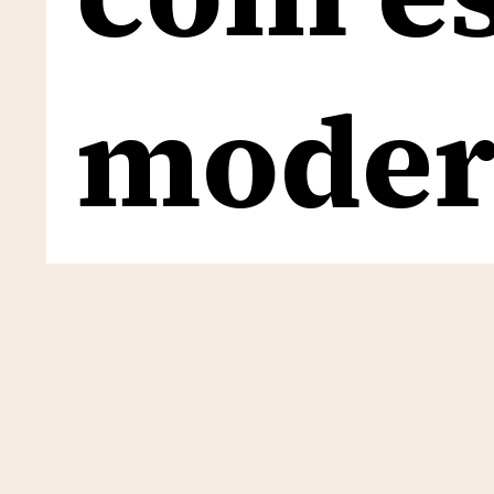
moder
moder