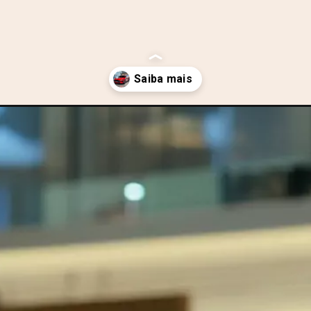
dan-e-reimaginado-com-estilo-e-modernidade/