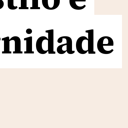
nidade
nidade