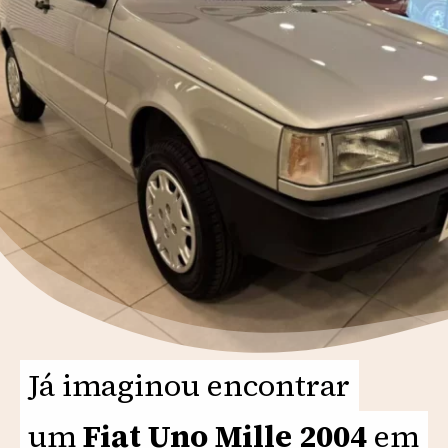
Já imaginou encontrar
Já imaginou encontrar
um
um
Fiat Uno Mille 2004
Fiat Uno Mille 2004
em
em