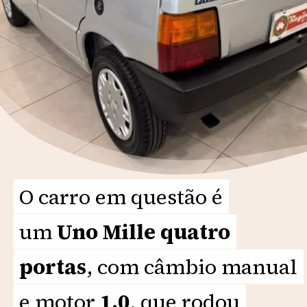
O carro em questão é
O carro em questão é
um
um
Uno Mille quatro
Uno Mille quatro
portas
portas
, com câmbio manual
, com câmbio manual
e motor
e motor
1.0
1.0
, que rodou
, que rodou