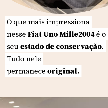
O que mais impressiona
O que mais impressiona
nesse
nesse
Fiat Uno Mille2004
Fiat Uno Mille2004
é o
é o
seu
seu
estado de conservação
estado de conservação
.
.
Tudo nele
Tudo nele
permanece
permanece
original.
original.
Opening
https://motorprime.com.br/guardado-por-21-anos-fiat-uno-mille-2004-segue-original-de-fabrica/