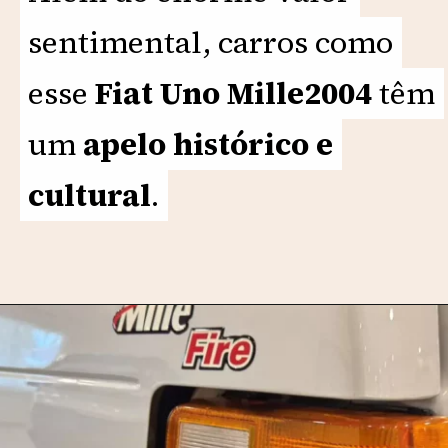
sentimental, carros como
sentimental, carros como
esse
esse
Fiat Uno Mille2004
Fiat Uno Mille2004
têm
têm
um
um
apelo histórico e
apelo histórico e
cultural
cultural
.
.
Opening
https://motorprime.com.br/guardado-por-21-anos-fiat-uno-mille-2004-segue-original-de-fabrica/