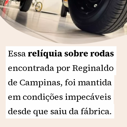
Essa
Essa
relíquia sobre rodas
relíquia sobre rodas
encontrada por Reginaldo
encontrada por Reginaldo
de Campinas, foi mantida
de Campinas, foi mantida
em condições impecáveis
em condições impecáveis
desde que saiu da fábrica.
desde que saiu da fábrica.