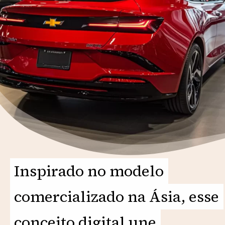
Inspirado no modelo
Inspirado no modelo
comercializado na Ásia, esse
comercializado na Ásia, esse
conceito digital une
conceito digital une