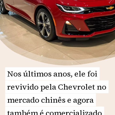
Nos últimos anos, ele foi
Nos últimos anos, ele foi
revivido pela Chevrolet no
revivido pela Chevrolet no
mercado chinês e agora
mercado chinês e agora
também é comercializado
também é comercializado