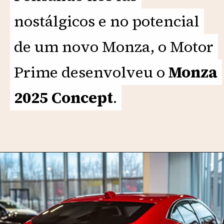
nostálgicos e no potencial
nostálgicos e no potencial
de um novo Monza, o Motor
de um novo Monza, o Motor
Prime desenvolveu o
Prime desenvolveu o
Monza
Monza
2025 Concept
2025 Concept
.
.
Opening
https://motorprime.com.br/monza-2025-a-volta-de-um-icone-com-tecnologia-e-modernidade/