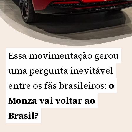
Essa movimentação gerou
Essa movimentação gerou
uma pergunta inevitável
uma pergunta inevitável
entre os fãs brasileiros:
entre os fãs brasileiros:
o
o
Monza vai voltar ao
Monza vai voltar ao
Brasil?
Brasil?