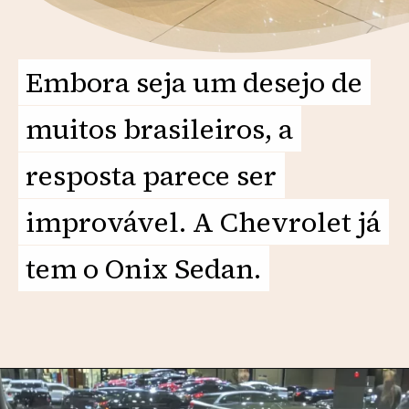
Embora seja um desejo de
Embora seja um desejo de
muitos brasileiros, a
muitos brasileiros, a
resposta parece ser
resposta parece ser
improvável. A Chevrolet já
improvável. A Chevrolet já
tem o Onix Sedan.
tem o Onix Sedan.
Opening
https://motorprime.com.br/monza-2025-a-volta-de-um-icone-com-tecnologia-e-modernidade/