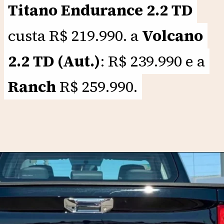
Titano Endurance 2.2 TD
Titano Endurance 2.2 TD
custa R$ 219.990. a
custa R$ 219.990. a
Volcano
Volcano
2.2 TD (Aut.)
2.2 TD (Aut.)
: R$ 239.990 e a
: R$ 239.990 e a
Ranch
Ranch
R$ 259.990.
R$ 259.990.
Opening
https://motorprime.com.br/nova-fiat-titano-2025-o-que-falta-para-a-picape-fazer-sucesso-no-brasil/