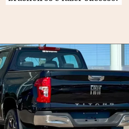
Opening
https://motorprime.com.br/nova-fiat-titano-2025-o-que-falta-para-a-picape-fazer-sucesso-no-brasil/