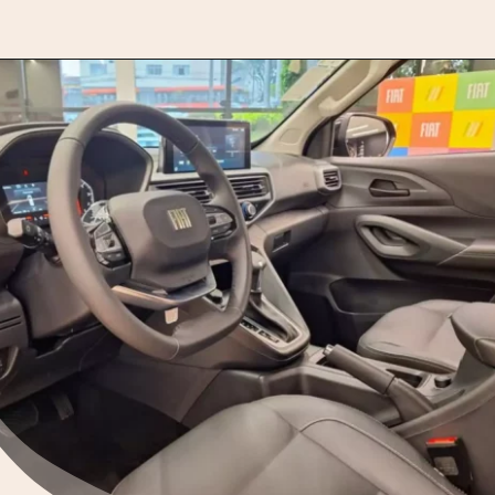
Opening
https://motorprime.com.br/nova-fiat-titano-2025-o-que-falta-para-a-picape-fazer-sucesso-no-brasil/