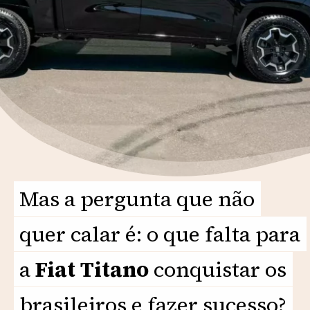
Mas a pergunta que não
Mas a pergunta que não
quer calar é: o que falta para
quer calar é: o que falta para
a
a
Fiat Titano
Fiat Titano
conquistar os
conquistar os
brasileiros e fazer sucesso?
brasileiros e fazer sucesso?