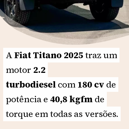
A
A
Fiat Titano 2025
Fiat Titano 2025
traz um
traz um
motor
motor
2.2
2.2
turbodiesel
turbodiesel
com
com
180 cv
180 cv
de
de
potência e
potência e
40,8 kgfm
40,8 kgfm
de
de
torque em todas as versões.
torque em todas as versões.