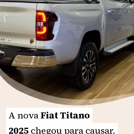
A nova
A nova
Fiat Titano
Fiat Titano
2025
2025
chegou para causar.
chegou para causar.