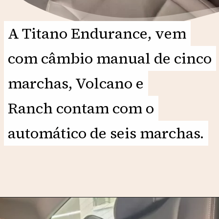
A Titano Endurance, vem
A Titano Endurance, vem
com câmbio manual de cinco
com câmbio manual de cinco
marchas, Volcano e
marchas, Volcano e
Ranch contam com o
Ranch contam com o
automático de seis marchas.
automático de seis marchas.
Opening
https://motorprime.com.br/nova-fiat-titano-2025-o-que-falta-para-a-picape-fazer-sucesso-no-brasil/