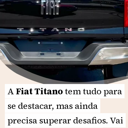
A
A
Fiat Titano
Fiat Titano
tem tudo para
tem tudo para
se destacar, mas ainda
se destacar, mas ainda
precisa superar desafios. Vai
precisa superar desafios. Vai