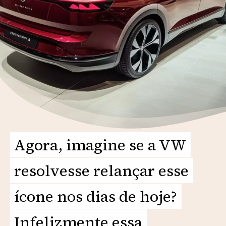
Agora, imagine se a VW
Agora, imagine se a VW
resolvesse relançar esse
resolvesse relançar esse
ícone nos dias de hoje?
ícone nos dias de hoje?
Infelizmente essa
Infelizmente essa