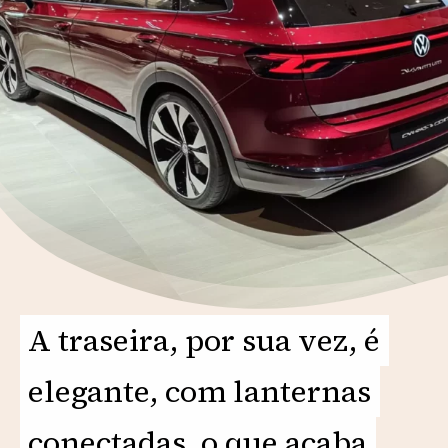
A traseira, por sua vez, é
A traseira, por sua vez, é
elegante, com lanternas
elegante, com lanternas
conectadas, o que acaba
conectadas, o que acaba