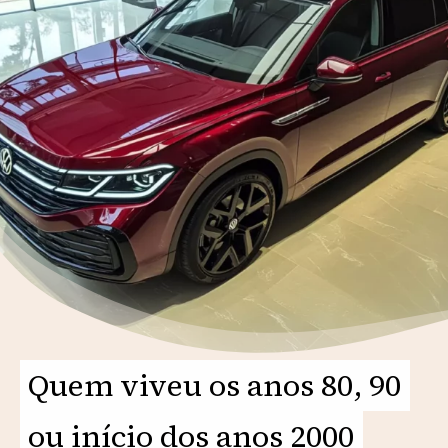
Quem viveu os anos 80, 90
Quem viveu os anos 80, 90
ou início dos anos 2000
ou início dos anos 2000