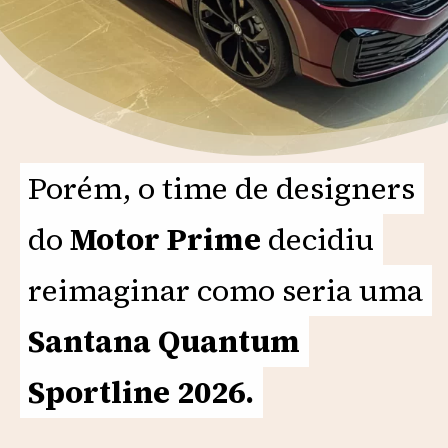
Porém, o time de designers
Porém, o time de designers
do
do
Motor Prime
Motor Prime
decidiu
decidiu
reimaginar como seria uma
reimaginar como seria uma
Santana Quantum
Santana Quantum
Sportline 2026.
Sportline 2026.