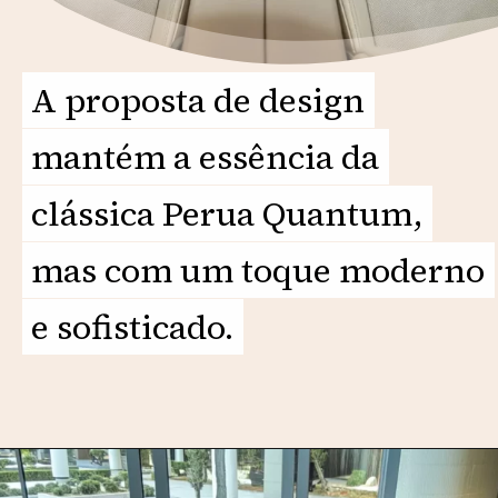
A proposta de design
A proposta de design
mantém a essência da
mantém a essência da
clássica Perua Quantum,
clássica Perua Quantum,
mas com um toque moderno
mas com um toque moderno
e sofisticado.
e sofisticado.
Opening
https://motorprime.com.br/nova-vw-santana-quantum-sportline-2026-a-station-wagon-reimaginada/