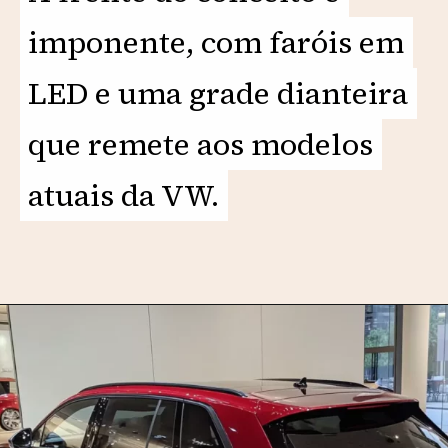
imponente, com faróis em
imponente, com faróis em
LED e uma grade dianteira
LED e uma grade dianteira
que remete aos modelos
que remete aos modelos
atuais da VW.
atuais da VW.
Opening
https://motorprime.com.br/nova-vw-santana-quantum-sportline-2026-a-station-wagon-reimaginada/