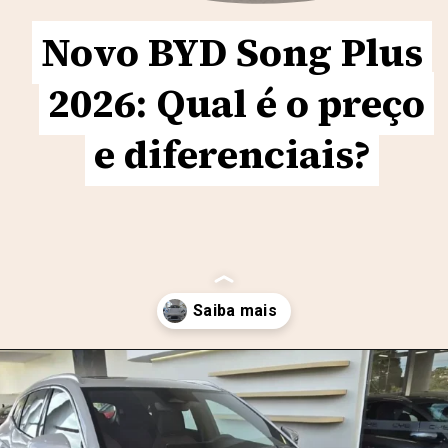
Novo BYD Song Plus
Novo BYD Song Plus
2026: Qual é o preço
2026: Qual é o preço
e diferenciais?
e diferenciais?
Opening
https://motorprime.com.br/novo-byd-song-plus-2026-qual-e-o-preco-e-diferenciais/