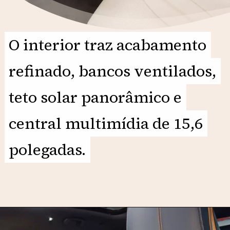
O interior traz acabamento
O interior traz acabamento
refinado, bancos ventilados,
refinado, bancos ventilados,
teto solar panorâmico e
teto solar panorâmico e
central multimídia de 15,6
central multimídia de 15,6
polegadas.
polegadas.
Opening
https://motorprime.com.br/novo-byd-song-plus-2026-qual-e-o-preco-e-diferenciais/