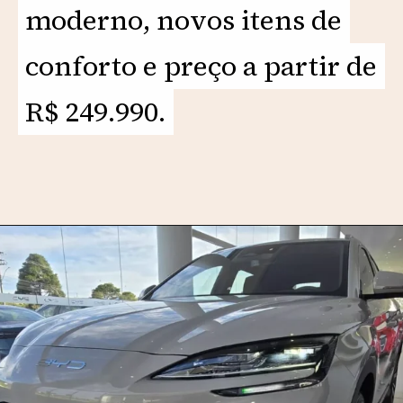
moderno, novos itens de
moderno, novos itens de
conforto e preço a partir de
conforto e preço a partir de
R$ 249.990.
R$ 249.990.
Opening
https://motorprime.com.br/novo-byd-song-plus-2026-qual-e-o-preco-e-diferenciais/