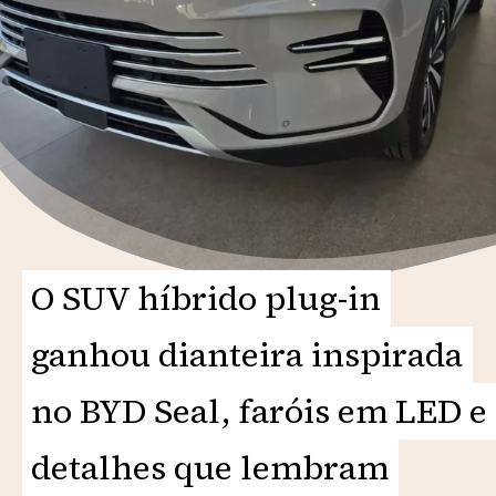
O SUV híbrido plug-in
O SUV híbrido plug-in
ganhou dianteira inspirada
ganhou dianteira inspirada
no BYD Seal, faróis em LED e
no BYD Seal, faróis em LED e
detalhes que lembram
detalhes que lembram