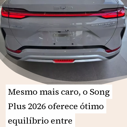
Mesmo mais caro, o Song
Mesmo mais caro, o Song
Plus 2026 oferece ótimo
Plus 2026 oferece ótimo
equilíbrio entre
equilíbrio entre