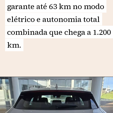
garante até 63 km no modo
garante até 63 km no modo
elétrico e autonomia total
elétrico e autonomia total
combinada que chega a 1.200
combinada que chega a 1.200
km.
km.
Opening
https://motorprime.com.br/novo-byd-song-plus-2026-qual-e-o-preco-e-diferenciais/