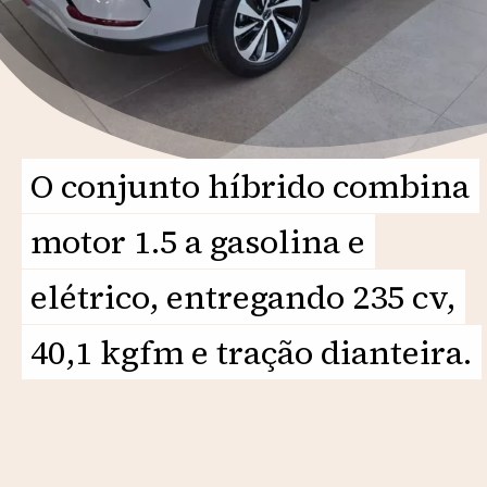
O conjunto híbrido combina
O conjunto híbrido combina
motor 1.5 a gasolina e
motor 1.5 a gasolina e
elétrico, entregando 235 cv,
elétrico, entregando 235 cv,
40,1 kgfm e tração dianteira.
40,1 kgfm e tração dianteira.