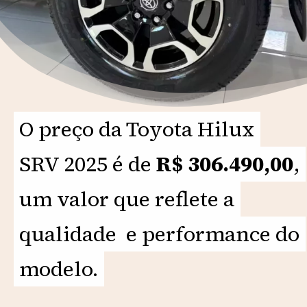
O preço da Toyota Hilux
O preço da Toyota Hilux
SRV 2025 é de
SRV 2025 é de
R$ 306.490,00
R$ 306.490,00
,
,
um valor que reflete a
um valor que reflete a
qualidade e performance do
qualidade e performance do
modelo.
modelo.