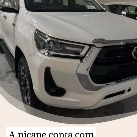
A picape conta com
A picape conta com