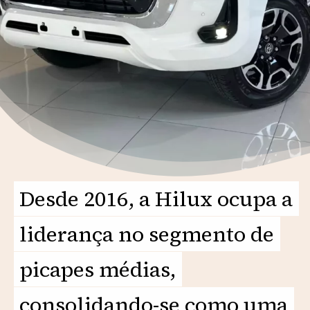
Desde 2016, a Hilux ocupa a
Desde 2016, a Hilux ocupa a
liderança no segmento de
liderança no segmento de
picapes médias,
picapes médias,
consolidando-se como uma
consolidando-se como uma