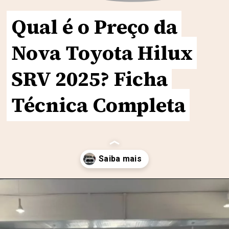
Qual é o Preço da
Qual é o Preço da
Nova Toyota Hilux
Nova Toyota Hilux
SRV 2025? Ficha
SRV 2025? Ficha
Técnica Completa
Técnica Completa
Opening
https://motorprime.com.br/qual-e-o-preco-da-nova-toyota-hilux-srv-2025-ficha-tecnica-e-diferenciais/