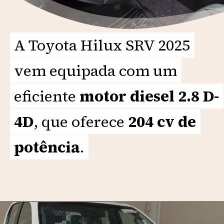
A Toyota Hilux SRV 2025
A Toyota Hilux SRV 2025
vem equipada com um
vem equipada com um
eficiente
eficiente
motor diesel 2.8 D-
motor diesel 2.8 D-
4D
4D
, que oferece
, que oferece
204 cv de
204 cv de
potência
potência
.
.
Opening
https://motorprime.com.br/qual-e-o-preco-da-nova-toyota-hilux-srv-2025-ficha-tecnica-e-diferenciais/