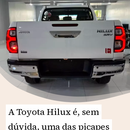
A Toyota Hilux é, sem
A Toyota Hilux é, sem
dúvida, uma das picapes
dúvida, uma das picapes