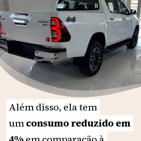
Além disso, ela tem
Além disso, ela tem
um
um
consumo reduzido em
consumo reduzido em
4%
4%
em comparação à
em comparação à