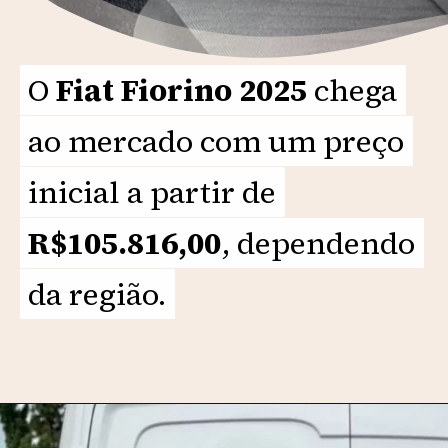
O
O
Fiat Fiorino 2025
Fiat Fiorino 2025
chega
chega
ao mercado com um preço
ao mercado com um preço
inicial a partir de
inicial a partir de
R$105.816,00
R$105.816,00
, dependendo
, dependendo
da região.
da região.
Opening
https://motorprime.com.br/qual-e-o-preco-do-novo-fiat-fiorino-2025-especificacoes-e-particularidades/