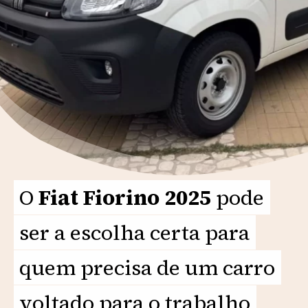
O
O
Fiat Fiorino 2025
Fiat Fiorino 2025
pode
pode
ser a escolha certa para
ser a escolha certa para
quem precisa de um carro
quem precisa de um carro
voltado para o trabalho
voltado para o trabalho