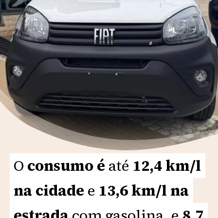
O
O
consumo é
consumo é
até
até
12,4 km/l
12,4 km/l
na cidade
na cidade
e
e
13,6 km/l na
13,6 km/l na
estrada
estrada
com gasolina, e
com gasolina, e
8,7
8,7