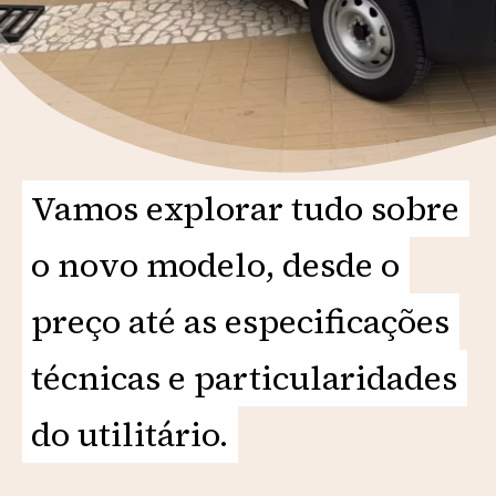
Vamos explorar tudo sobre
Vamos explorar tudo sobre
o novo modelo, desde o
o novo modelo, desde o
preço até as especificações
preço até as especificações
técnicas e particularidades
técnicas e particularidades
do utilitário.
do utilitário.