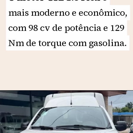
mais moderno e econômico,
mais moderno e econômico,
com 98 cv de potência e 129
com 98 cv de potência e 129
Nm de torque com gasolina.
Nm de torque com gasolina.
Opening
https://motorprime.com.br/qual-e-o-preco-do-novo-fiat-fiorino-2025-especificacoes-e-particularidades/