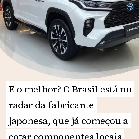
E o melhor? O Brasil está no
E o melhor? O Brasil está no
radar da fabricante
radar da fabricante
japonesa, que já começou a
japonesa, que já começou a
cotar componentes locais
cotar componentes locais