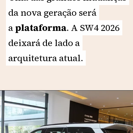
da nova geração será
da nova geração será
a
a
plataforma
plataforma
. A SW4 2026
. A SW4 2026
deixará de lado a
deixará de lado a
arquitetura atual.
arquitetura atual.
Opening
https://motorprime.com.br/toyota-sw4-2026-o-que-esperar-da-nova-geracao-do-suv/