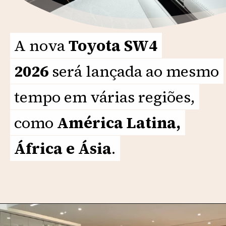
A nova
A nova
Toyota SW4
Toyota SW4
2026
2026
será lançada ao mesmo
será lançada ao mesmo
tempo em várias regiões,
tempo em várias regiões,
como
como
América Latina,
América Latina,
África e Ásia
África e Ásia
.
.
Opening
https://motorprime.com.br/toyota-sw4-2026-o-que-esperar-da-nova-geracao-do-suv/