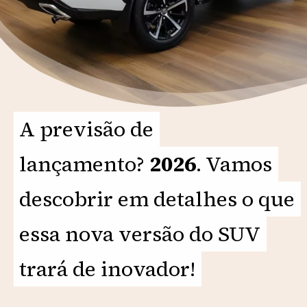
A previsão de
A previsão de
lançamento?
lançamento?
2026
2026
. Vamos
. Vamos
descobrir em detalhes o que
descobrir em detalhes o que
essa nova versão do SUV
essa nova versão do SUV
trará de inovador!
trará de inovador!