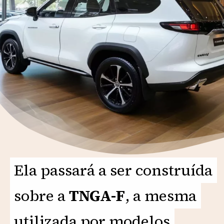
Ela passará a ser construída
Ela passará a ser construída
sobre a
sobre a
TNGA-F
TNGA-F
, a mesma
, a mesma
utilizada por modelos
utilizada por modelos