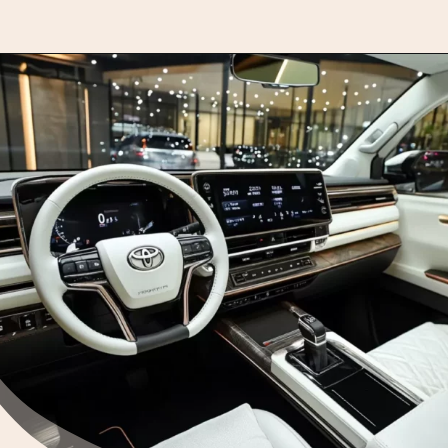
Opening
https://motorprime.com.br/toyota-sw4-2026-o-que-esperar-da-nova-geracao-do-suv/