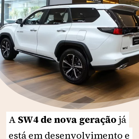
A
A
SW4 de nova geração
SW4 de nova geração
já
já
está em desenvolvimento e
está em desenvolvimento e