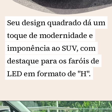
Seu design quadrado dá um
Seu design quadrado dá um
toque de modernidade e
toque de modernidade e
imponência ao SUV, com
imponência ao SUV, com
destaque para os faróis de
destaque para os faróis de
LED em formato de "H".
LED em formato de "H".
Opening
https://motorprime.com.br/vai-impactar-hyundai-santa-fe-2025-se-prepara-para-o-brasil/