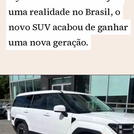
uma realidade no Brasil, o
uma realidade no Brasil, o
novo SUV acabou de ganhar
novo SUV acabou de ganhar
uma nova geração.
uma nova geração.
Opening
https://motorprime.com.br/vai-impactar-hyundai-santa-fe-2025-se-prepara-para-o-brasil/