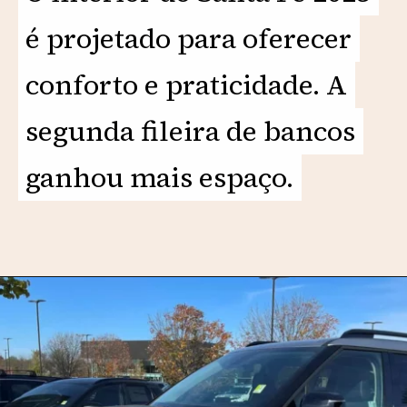
é projetado para oferecer
é projetado para oferecer
conforto e praticidade. A
conforto e praticidade. A
segunda fileira de bancos
segunda fileira de bancos
ganhou mais espaço.
ganhou mais espaço.
Opening
https://motorprime.com.br/vai-impactar-hyundai-santa-fe-2025-se-prepara-para-o-brasil/