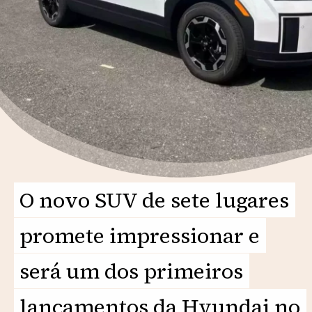
O novo SUV de sete lugares
O novo SUV de sete lugares
promete impressionar e
promete impressionar e
será um dos primeiros
será um dos primeiros
lançamentos da Hyundai no
lançamentos da Hyundai no