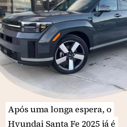
Após uma longa espera, o
Após uma longa espera, o
Hyundai Santa Fe 2025 já é
Hyundai Santa Fe 2025 já é