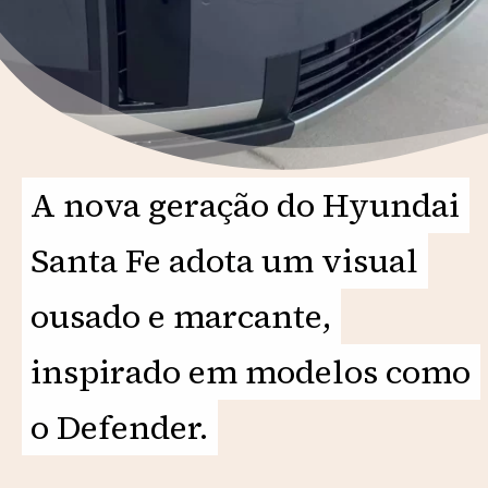
A nova geração do Hyundai
A nova geração do Hyundai
Santa Fe adota um visual
Santa Fe adota um visual
ousado e marcante,
ousado e marcante,
inspirado em modelos como
inspirado em modelos como
o Defender.
o Defender.