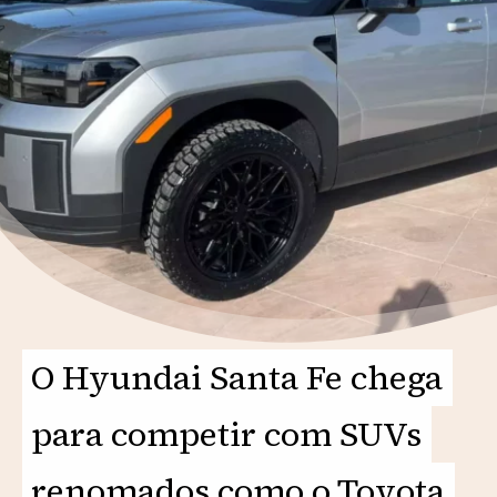
O Hyundai Santa Fe chega
O Hyundai Santa Fe chega
para competir com SUVs
para competir com SUVs
renomados como o Toyota
renomados como o Toyota