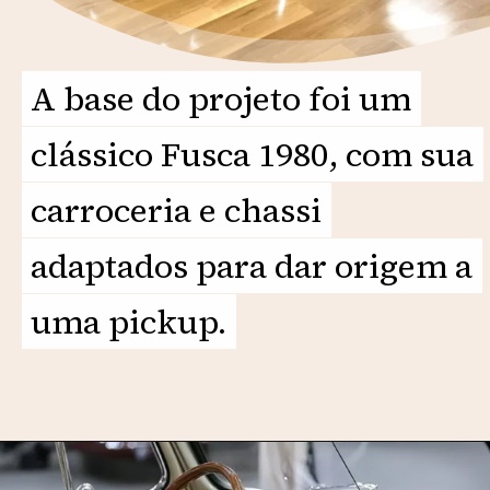
A base do projeto foi um
A base do projeto foi um
clássico Fusca 1980, com sua
clássico Fusca 1980, com sua
carroceria e chassi
carroceria e chassi
adaptados para dar origem a
adaptados para dar origem a
uma pickup.
uma pickup.
Opening
https://motorprime.com.br/vw-fusca-pickup-beige-1980-a-reinvencao-de-um-icone-classico/