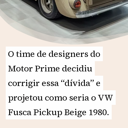
O time de designers do
O time de designers do
Motor Prime decidiu
Motor Prime decidiu
corrigir essa “dívida” e
corrigir essa “dívida” e
projetou como seria o VW
projetou como seria o VW
Fusca Pickup Beige 1980.
Fusca Pickup Beige 1980.