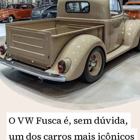
O VW Fusca é, sem dúvida,
O VW Fusca é, sem dúvida,
um dos carros mais icônicos
um dos carros mais icônicos