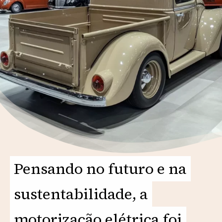
Pensando no futuro e na
Pensando no futuro e na
sustentabilidade, a
sustentabilidade, a
motorização elétrica foi
motorização elétrica foi