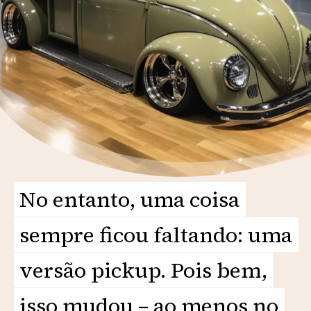
No entanto, uma coisa
No entanto, uma coisa
sempre ficou faltando: uma
sempre ficou faltando: uma
versão pickup. Pois bem,
versão pickup. Pois bem,
isso mudou – ao menos no
isso mudou – ao menos no