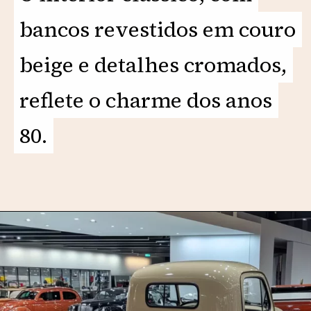
bancos revestidos em couro
bancos revestidos em couro
beige e detalhes cromados,
beige e detalhes cromados,
reflete o charme dos anos
reflete o charme dos anos
80.
80.
Opening
https://motorprime.com.br/vw-fusca-pickup-beige-1980-a-reinvencao-de-um-icone-classico/