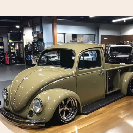
Opening
https://motorprime.com.br/vw-fusca-pickup-beige-1980-a-reinvencao-de-um-icone-classico/