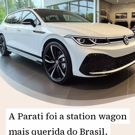
A Parati foi a station wagon
A Parati foi a station wagon
mais querida do Brasil,
mais querida do Brasil,