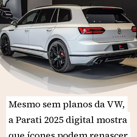
Mesmo sem planos da VW,
Mesmo sem planos da VW,
a Parati 2025 digital mostra
a Parati 2025 digital mostra
que ícones podem renascer
que ícones podem renascer