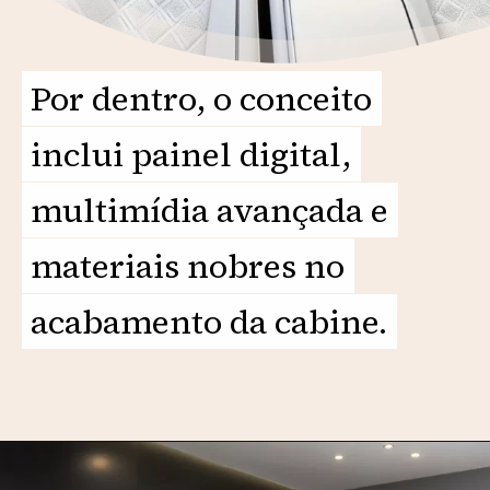
Por dentro, o conceito
Por dentro, o conceito
inclui painel digital,
inclui painel digital,
multimídia avançada e
multimídia avançada e
materiais nobres no
materiais nobres no
acabamento da cabine.
acabamento da cabine.
Opening
https://motorprime.com.br/vw-parati-turbo-sportline-2025-a-peruinha-reinventada/