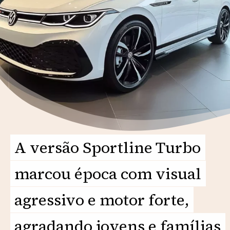
A versão Sportline Turbo
A versão Sportline Turbo
marcou época com visual
marcou época com visual
agressivo e motor forte,
agressivo e motor forte,
agradando jovens e famílias
agradando jovens e famílias