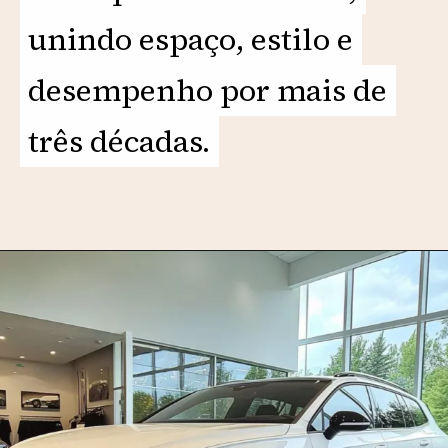
unindo espaço, estilo e
unindo espaço, estilo e
desempenho por mais de
desempenho por mais de
três décadas.
três décadas.
Opening
https://motorprime.com.br/vw-parati-turbo-sportline-2025-a-peruinha-reinventada/