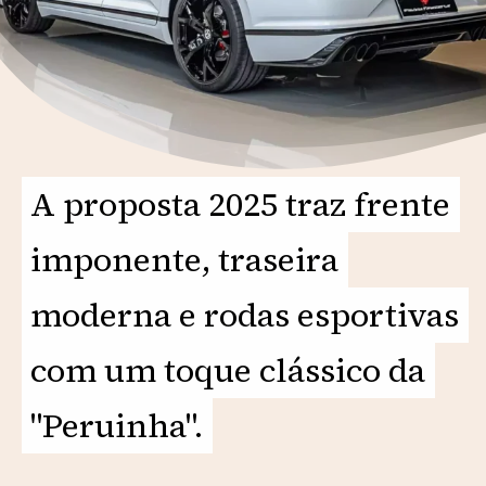
A proposta 2025 traz frente
A proposta 2025 traz frente
imponente, traseira
imponente, traseira
moderna e rodas esportivas
moderna e rodas esportivas
com um toque clássico da
com um toque clássico da
"Peruinha".
"Peruinha".