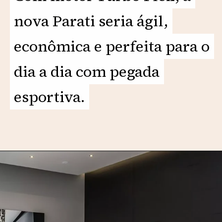
nova Parati seria ágil,
nova Parati seria ágil,
econômica e perfeita para o
econômica e perfeita para o
dia a dia com pegada
dia a dia com pegada
esportiva.
esportiva.
Opening
https://motorprime.com.br/vw-parati-turbo-sportline-2025-a-peruinha-reinventada/