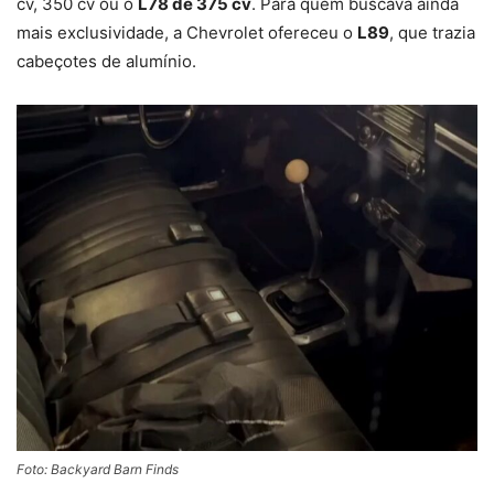
cv, 350 cv ou o
L78 de 375 cv
. Para quem buscava ainda
mais exclusividade, a Chevrolet ofereceu o
L89
, que trazia
cabeçotes de alumínio.
Foto: Backyard Barn Finds