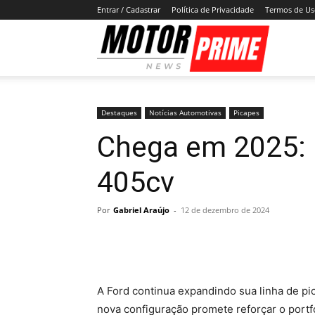
Entrar / Cadastrar
Política de Privacidade
Termos de U
Motor
Prime
Destaques
Notícias Automotivas
Picapes
Chega em 2025: 
405cv
Por
Gabriel Araújo
-
12 de dezembro de 2024
A Ford continua expandindo sua linha de pic
nova configuração promete reforçar o portfó