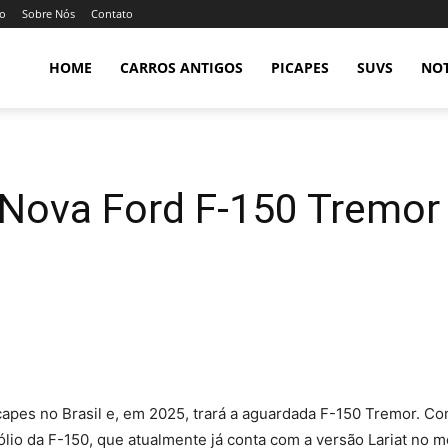
so
Sobre Nós
Contato
HOME
CARROS ANTIGOS
PICAPES
SUVS
NOT
Nova Ford F-150 Tremor 
apes no Brasil e, em 2025, trará a aguardada F-150 Tremor. Com
lio da F-150, que atualmente já conta com a versão Lariat no m