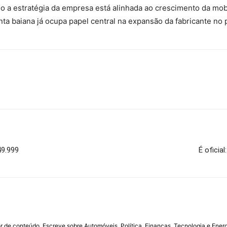
mo a estratégia da empresa está alinhada ao crescimento da mob
ta baiana já ocupa papel central na expansão da fabricante no p
49.999
É oficia
or de conteúdo. Escreve sobre Automóveis, Política, Finanças, Tecnologia e Ener