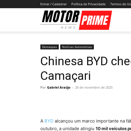
Entrar / Cadastrar
Política de Privacidade
Termos de U
Motor
Prime
Destaques
Notícias Automotivas
Chinesa BYD che
Camaçari
Por
Gabriel Araújo
-
26 de novembro de 2025
A
BYD
alcançou um marco importante na fáb
outubro, a unidade atingiu
10 mil veículos 