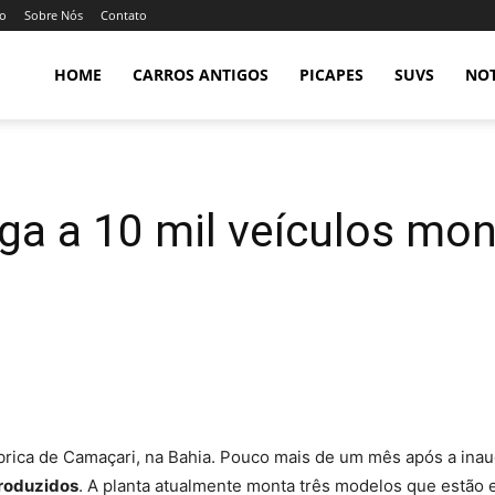
so
Sobre Nós
Contato
HOME
CARROS ANTIGOS
PICAPES
SUVS
NOT
ga a 10 mil veículos mo
rica de Camaçari, na Bahia. Pouco mais de um mês após a inau
produzidos
. A planta atualmente monta três modelos que estão e