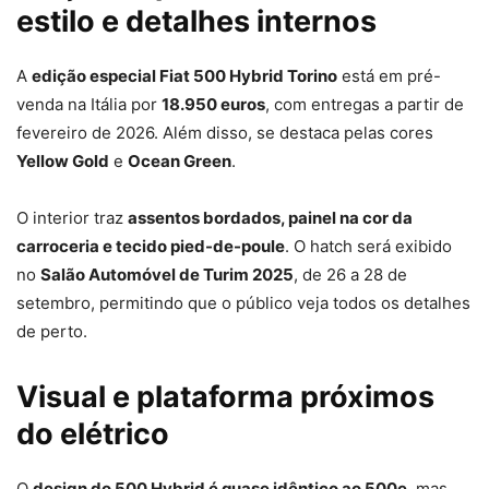
estilo e detalhes internos
A
edição especial Fiat 500 Hybrid Torino
está em pré-
venda na Itália por
18.950 euros
, com entregas a partir de
fevereiro de 2026. Além disso, se destaca pelas cores
Yellow Gold
e
Ocean Green
.
O interior traz
assentos bordados, painel na cor da
carroceria e tecido pied-de-poule
. O hatch será exibido
no
Salão Automóvel de Turim 2025
, de 26 a 28 de
setembro, permitindo que o público veja todos os detalhes
de perto.
Visual e plataforma próximos
do elétrico
O
design do 500 Hybrid é quase idêntico ao 500e
, mas