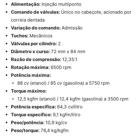
Alimentação:
Injeção multiponto
Comando de válvulas:
Único no cabeçote, acionado por
correia dentada
Variação do comando:
Admissão
Tuchos:
Mecânicos
Válvulas por cilindro:
2
Diâmetro x curso:
72 mm x 84 mm
Razão de compressão:
12,35:1
Rotação máxima:
6500 rpm
Potência máxima:
88 cv (etanol) / 85 cv (gasolina) a 5750 rpm
Torque máximo:
12,5 kgfm (etanol) / 12,4 kgfm (gasolina) a 3500 rpm
Potência específica:
64,3 cv/litro
Torque específico:
9,1 kgfm/litro
Peso/potência:
10,9 kg/cv
Peso/torque:
76,4 kg/kgfm