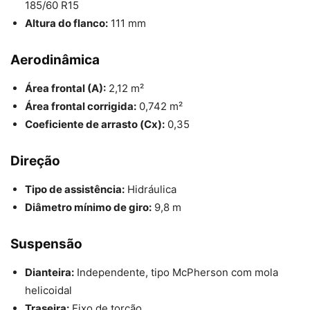
185/60 R15
Altura do flanco:
111 mm
Aerodinâmica
Área frontal (A):
2,12 m²
Área frontal corrigida:
0,742 m²
Coeficiente de arrasto (Cx):
0,35
Direção
Tipo de assistência:
Hidráulica
Diâmetro mínimo de giro:
9,8 m
Suspensão
Dianteira:
Independente, tipo McPherson com mola
helicoidal
Traseira:
Eixo de torção