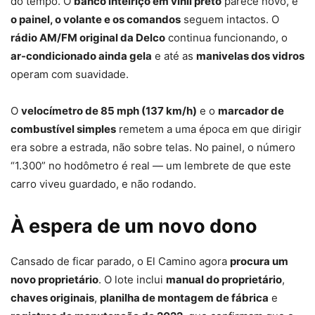
do tempo. O
banco inteiriço em vinil preto
parece novo, e
o painel, o volante e os comandos
seguem intactos. O
rádio AM/FM original da Delco
continua funcionando, o
ar-condicionado ainda gela
e até as
manivelas dos vidros
operam com suavidade.
O
velocímetro de 85 mph (137 km/h)
e o
marcador de
combustível simples
remetem a uma época em que dirigir
era sobre a estrada, não sobre telas. No painel, o número
“1.300” no hodômetro é real — um lembrete de que este
carro viveu guardado, e não rodando.
À espera de um novo dono
Cansado de ficar parado, o El Camino agora
procura um
novo proprietário
. O lote inclui
manual do proprietário
,
chaves originais
,
planilha de montagem de fábrica
e