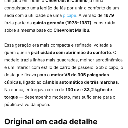
Lançado em 1959, o
Chevrolet El Camino
já tinha
conquistado uma legião de fãs por unir o conforto de um
sedã com a utilidade de uma
picape
. A versão de
1979
fazia parte da
quinta geração (1978–1987)
, construída
sobre a mesma base do
Chevrolet Malibu
.
Essa geração era mais compacta e refinada, voltada a
quem queria
praticidade sem abrir mão do conforto
. O
modelo trazia linhas mais quadradas, melhor aerodinâmica
e um interior com estilo de carro de passeio. Sob o capô, o
destaque ficava para o
motor V8 de 305 polegadas
cúbicas
, ligado ao
câmbio automático de três marchas
.
Na época, entregava cerca de
130 cv
e
33,2 kgfm de
torque
— desempenho modesto, mas suficiente para o
público-alvo da época.
Original em cada detalhe