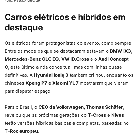
Foto: Patrick George
Carros elétricos e híbridos em
destaque
Os elétricos foram protagonistas do evento, como sempre.
Entre os modelos que se destacaram estavam o
BMW iX3
,
Mercedes-Benz GLC EQ
,
VW ID.Cross
e o
Audi Concept
C
, este último ainda conceitual, mas com linhas quase
definitivas. A
Hyundai Ioniq 3
também brilhou, enquanto os
chineses
Xpeng P7
e
Xiaomi YU7
mostraram que vieram
para disputar espaço.
Para o Brasil, o
CEO da Volkswagen, Thomas Schäfer
,
revelou que as próximas gerações do
T-Cross
e
Nivus
terão versões híbridas básicas e completas, baseadas no
T-Roc europeu
.