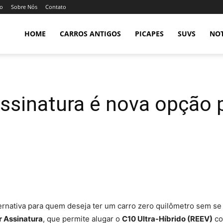
so
Sobre Nós
Contato
HOME
CARROS ANTIGOS
PICAPES
SUVS
NOT
ssinatura é nova opção 
ernativa para quem deseja ter um carro zero quilômetro sem se
 Assinatura
, que permite alugar o
C10 Ultra-Híbrido (REEV)
co