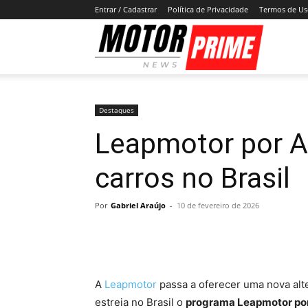
Entrar / Cadastrar
Política de Privacidade
Termos de U
Motor
Prime
Destaques
Leapmotor por A
carros no Brasil
Por
Gabriel Araújo
-
10 de fevereiro de 2026
A
Leapmotor
passa a oferecer uma nova alt
estreia no Brasil o
programa Leapmotor por