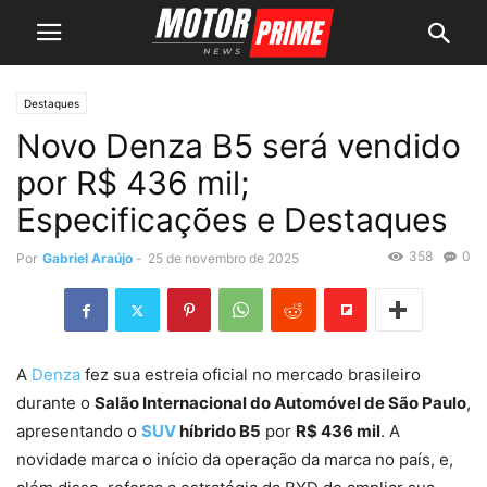
Destaques
Novo Denza B5 será vendido
por R$ 436 mil;
Especificações e Destaques
358
0
Por
Gabriel Araújo
-
25 de novembro de 2025
A
Denza
fez sua estreia oficial no mercado brasileiro
durante o
Salão Internacional do Automóvel de São Paulo
,
apresentando o
SUV
híbrido B5
por
R$ 436 mil
. A
novidade marca o início da operação da marca no país, e,