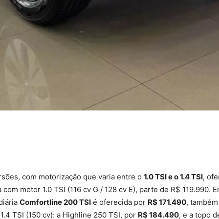
rsões, com motorização que varia entre o
1.0 TSI e o 1.4 TSI
, of
a com motor 1.0 TSI (116 cv G / 128 cv E), parte de R$ 119.990. 
diária
Comfortline 200 TSI
é oferecida por
R$ 171.490
, também 
4 TSI (150 cv): a Highline 250 TSI, por
R$ 184.490
, e a topo d