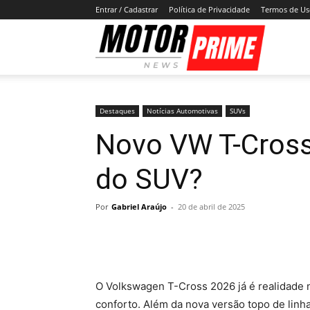
Entrar / Cadastrar
Política de Privacidade
Termos de U
Motor
Prime
Destaques
Notícias Automotivas
SUVs
Novo VW T-Cross 
do SUV?
Por
Gabriel Araújo
-
20 de abril de 2025
O Volkswagen T-Cross 2026 já é realidade
conforto. Além da nova versão topo de linh