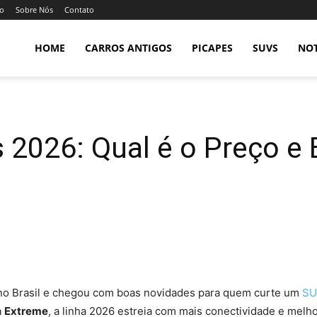
so
Sobre Nós
Contato
HOME
CARROS ANTIGOS
PICAPES
SUVS
NOT
2026: Qual é o Preço e 
 no Brasil e chegou com boas novidades para quem curte um
SU
a
Extreme
, a linha 2026 estreia com mais conectividade e melh