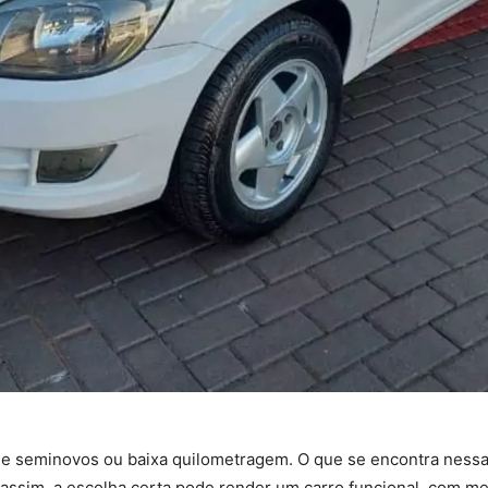
 de seminovos ou baixa quilometragem. O que se encontra nessa
 assim, a escolha certa pode render um carro funcional, com me