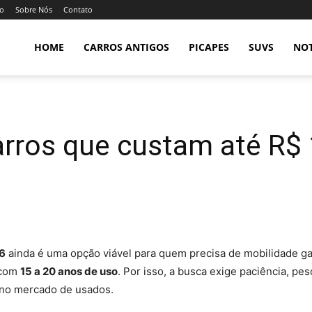
so
Sobre Nós
Contato
HOME
CARROS ANTIGOS
PICAPES
SUVS
NOT
rros que custam até R$ 1
26
ainda é uma opção viável para quem precisa de mobilidade g
 com
15 a 20 anos de uso
. Por isso, a busca exige paciência, pes
 no mercado de usados.