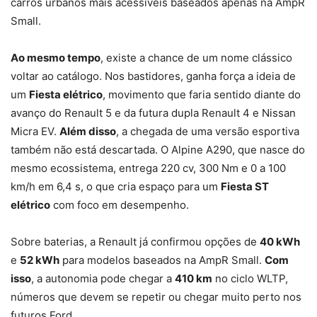
carros urbanos mais acessíveis baseados apenas na AmpR
Small.
Ao mesmo tempo
, existe a chance de um nome clássico
voltar ao catálogo. Nos bastidores, ganha força a ideia de
um
Fiesta elétrico
, movimento que faria sentido diante do
avanço do Renault 5 e da futura dupla Renault 4 e Nissan
Micra EV.
Além disso
, a chegada de uma versão esportiva
também não está descartada. O Alpine A290, que nasce do
mesmo ecossistema, entrega 220 cv, 300 Nm e 0 a 100
km/h em 6,4 s, o que cria espaço para um
Fiesta ST
elétrico
com foco em desempenho.
Sobre baterias, a Renault já confirmou opções de
40 kWh
e
52 kWh
para modelos baseados na AmpR Small.
Com
isso
, a autonomia pode chegar a
410 km
no ciclo WLTP,
números que devem se repetir ou chegar muito perto nos
futuros Ford.