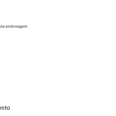
upla embreagem
ento