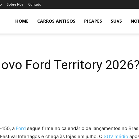
so
Sobre Nós
Contato
HOME
CARROS ANTIGOS
PICAPES
SUVS
NOT
ovo Ford Territory 2026?
F-150, a
Ford
segue firme no calendário de lançamentos no Brasi
 Festival Interlagos e chega às lojas em julho. O
SUV médio
apos