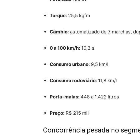
Torque:
25,5 kgfm
Câmbio:
automatizado de 7 marchas, d
0 a 100 km/h:
10,3 s
Consumo urbano:
9,5 km/l
Consumo rodoviário:
11,8 km/l
Porta-malas:
448 a 1.422 litros
Preço:
R$ 215 mil
Concorrência pesada no segm