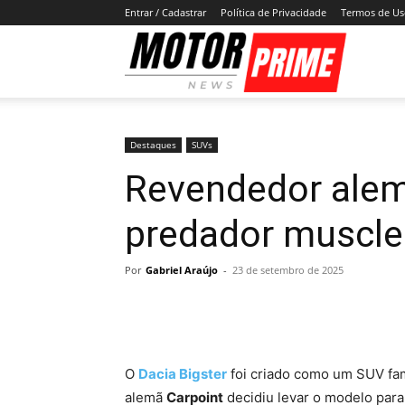
Entrar / Cadastrar
Política de Privacidade
Termos de U
Motor
Prime
Destaques
SUVs
Revendedor ale
predador muscle
Por
Gabriel Araújo
-
23 de setembro de 2025
O
Dacia Bigster
foi criado como um SUV fam
alemã
Carpoint
decidiu levar o modelo par