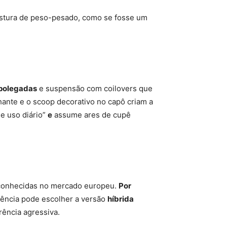
postura de peso-pesado, como se fosse um
polegadas
e suspensão com coilovers que
hante e o scoop decorativo no capô criam a
de uso diário”
e
assume ares de cupê
 conhecidas no mercado europeu.
Por
tência pode escolher a versão
híbrida
ência agressiva.