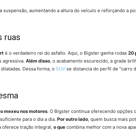
r a suspensão, aumentando a altura do veículo e reforçando a 
s ruas
rt
é o verdadeiro rei do asfalto. Aqui, o Bigster ganha rodas
20 
s agressiva.
Além disso
, o acabamento escurecido, a grade bril
dilatadas. Dessa forma, o
SUV
se distancia do perfil de “carro 
mesma
o mexeu nos motores
. O Bigster continua oferecendo opções
 suficiente para o dia a dia.
Por outro lado
, quem busca mais po
 oferece tração integral,
o que
combina melhor com a nova apar