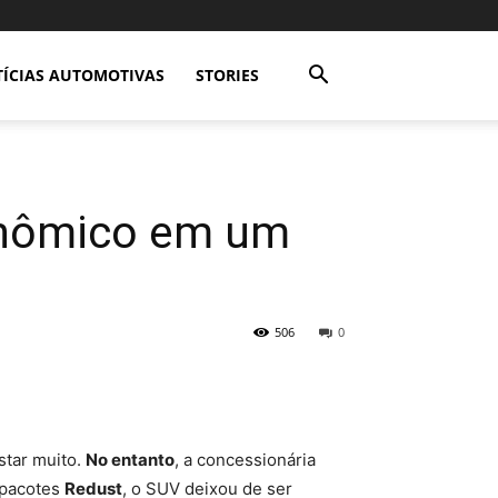
ÍCIAS AUTOMOTIVAS
STORIES
onômico em um
506
0
star muito.
No entanto
, a concessionária
 pacotes
Redust
, o SUV deixou de ser