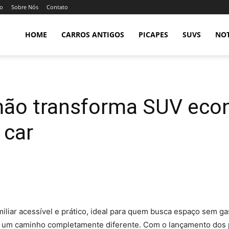
so
Sobre Nós
Contato
HOME
CARROS ANTIGOS
PICAPES
SUVS
NOT
mão transforma SUV ec
 car
iliar acessível e prático, ideal para quem busca espaço sem ga
a um caminho completamente diferente. Com o lançamento dos