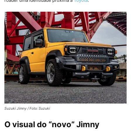
roader uma identidade próxima à
Toyota
.
Suzuki Jimny / Foto: Suzuki
O visual do “novo” Jimny