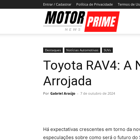
Entrar / Cadastrar
Política de Privacidade
Termos de U
Motor
Prime
Destaques
Notícias Automotivas
SUVs
Toyota RAV4: A 
Arrojada
Por
Gabriel Araújo
-
7 de outubro de 2024
Há expectativas crescentes em torno da no
especulações sobre como será o futuro do