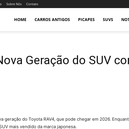
so
Sobre Nós
Contato
HOME
CARROS ANTIGOS
PICAPES
SUVS
NOT
Nova Geração do SUV c
va geração do Toyota RAV4, que pode chegar em 2026. Enquant
 SUV mais vendido da marca japonesa.