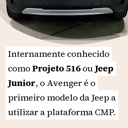
Internamente conhecido
Internamente conhecido
como
como
Projeto 516
Projeto 516
ou
ou
Jeep
Jeep
Junior
Junior
, o Avenger é o
, o Avenger é o
primeiro modelo da Jeep a
primeiro modelo da Jeep a
utilizar a plataforma CMP.
utilizar a plataforma CMP.