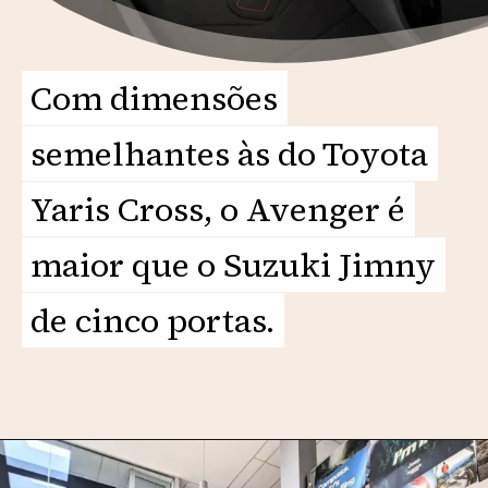
Com dimensões
Com dimensões
semelhantes às do Toyota
semelhantes às do Toyota
Yaris Cross, o Avenger é
Yaris Cross, o Avenger é
maior que o Suzuki Jimny
maior que o Suzuki Jimny
de cinco portas.
de cinco portas.
Opening
https://motorprime.com.br/jeep-avenger-2026-suv-compacto-chega-cheio-de-novidades/