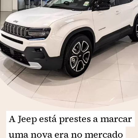
A Jeep está prestes a marcar
A Jeep está prestes a marcar
uma nova era no mercado
uma nova era no mercado