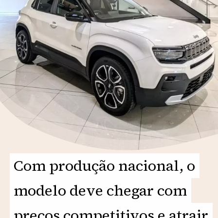
Com produção nacional, o
Com produção nacional, o
modelo deve chegar com
modelo deve chegar com
preços competitivos e atrair
preços competitivos e atrair