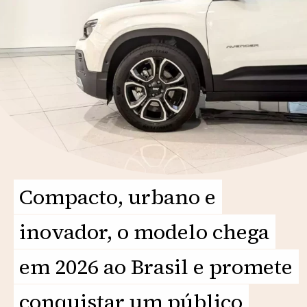
Compacto, urbano e
Compacto, urbano e
inovador, o modelo chega
inovador, o modelo chega
em 2026 ao Brasil e promete
em 2026 ao Brasil e promete
conquistar um público
conquistar um público