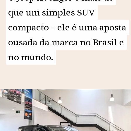
que um simples SUV
que um simples SUV
compacto – ele é uma aposta
compacto – ele é uma aposta
ousada da marca no Brasil e
ousada da marca no Brasil e
no mundo.
no mundo.
Opening
https://motorprime.com.br/jeep-avenger-2026-suv-compacto-chega-cheio-de-novidades/