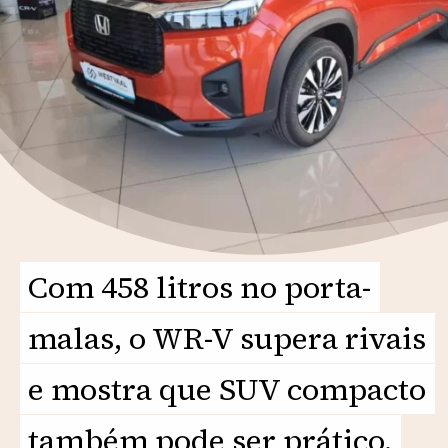
Com 458 litros no porta-
Com 458 litros no porta-
malas, o WR-V supera rivais
malas, o WR-V supera rivais
e mostra que SUV compacto
e mostra que SUV compacto
também pode ser prático.
também pode ser prático.