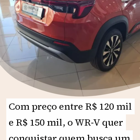
Com preço entre R$ 120 mil
Com preço entre R$ 120 mil
e R$ 150 mil, o WR-V quer
e R$ 150 mil, o WR-V quer
conquistar quem busca um
conquistar quem busca um