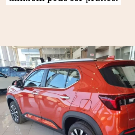
Opening
https://motorprime.com.br/melhor-que-kicks-novo-honda-wr-v-2026-a-caminho-do-brasil/