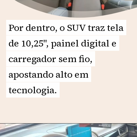
Por dentro, o SUV traz tela
Por dentro, o SUV traz tela
de 10,25", painel digital e
de 10,25", painel digital e
carregador sem fio,
carregador sem fio,
apostando alto em
apostando alto em
tecnologia.
tecnologia.
Opening
https://motorprime.com.br/melhor-que-kicks-novo-honda-wr-v-2026-a-caminho-do-brasil/