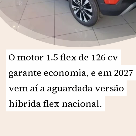
O motor 1.5 flex de 126 cv
O motor 1.5 flex de 126 cv
garante economia, e em 2027
garante economia, e em 2027
vem aí a aguardada versão
vem aí a aguardada versão
híbrida flex nacional.
híbrida flex nacional.