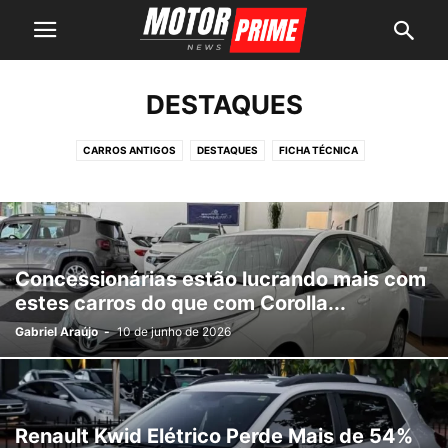
DESTAQUES
CARROS ANTIGOS
DESTAQUES
FICHA TÉCNICA
MÁQUINAS PESADAS
MOTOS
NOTÍCIAS AUTOMOTIVAS
PICAPES
SUVS
Concessionárias estão lucrando mais com
estes carros do que com Corolla...
Gabriel Araújo
-
10 de junho de 2026
Renault Kwid Elétrico Perde Mais de 54%