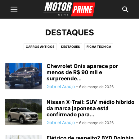
DESTAQUES
CARROS ANTIGOS
DESTAQUES
FICHA TÉCNICA
MÁQUINAS PESADAS
MOTOS
NOTÍCIAS AUTOMOTIVAS
PICAPES
SUVS
Chevrolet Onix aparece por
menos de R$ 90 mil e
surpreende...
Gabriel Araújo
-
6 de março de 2026
Nissan X-Trail: SUV médio híbrido
da marca japonesa está
confirmado para...
Gabriel Araújo
-
6 de março de 2026
Elétrico de respeito? BYD Dolphin