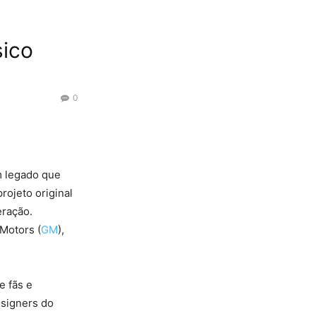
sico
0
m legado que
rojeto original
eração.
Motors (
GM
),
e fãs e
esigners do