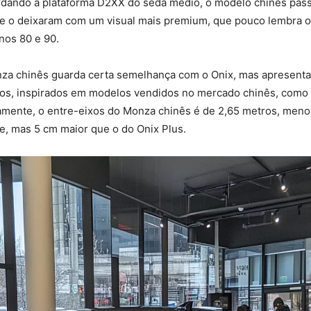
rdando a plataforma D2XX do sedã médio, o modelo chinês pas
ue o deixaram com um visual mais premium, que pouco lembra 
anos 80 e 90.
onza chinês guarda certa semelhança com o Onix, mas apresenta
nicos, inspirados em modelos vendidos no mercado chinês, com
amente, o entre-eixos do Monza chinês é de 2,65 metros, meno
e, mas 5 cm maior que o do Onix Plus.