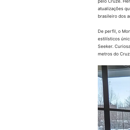
pelo Cruze. He
atualizações q
brasileiro dos 
De perfil, o M
estilísticos ú
Seeker. Curios
metros do Cruz