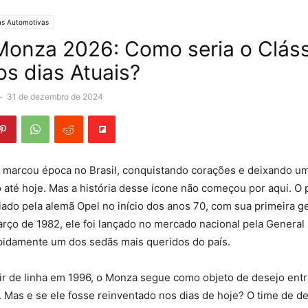
as Automotivas
onza 2026: Como seria o Clás
os dias Atuais?
-
31 de dezembro de 2024
marcou época no Brasil, conquistando corações e deixando u
até hoje. Mas a história desse ícone não começou por aqui. O p
iado pela alemã Opel no início dos anos 70, com sua primeira g
ço de 1982, ele foi lançado no mercado nacional pela General 
pidamente um dos sedãs mais queridos do país.
r de linha em 1996, o Monza segue como objeto de desejo entr
 Mas e se ele fosse reinventado nos dias de hoje? O time de d