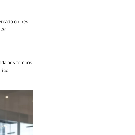
ercado chinês
26.
hada aos tempos
rico,