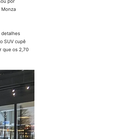
sou por
o Monza
 detalhes
o o SUV cupê
r que os 2,70