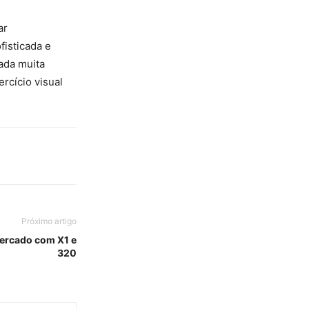
ar
fisticada e
ada muita
rcício visual
Próximo artigo
ercado com X1 e
320