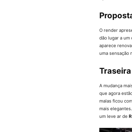
Proposta
O render aprese
dão lugar a um 
aparece renova
uma sensação 
Traseira
A mudança mais 
que agora estão
malas ficou co
mais elegantes.
um leve ar de
R