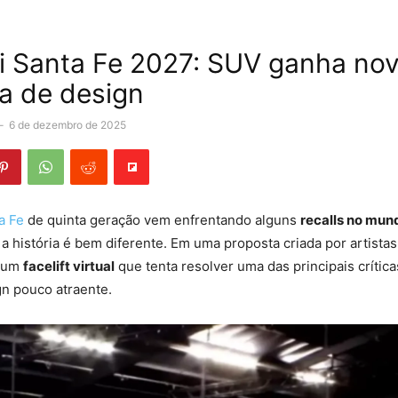
 Santa Fe 2027: SUV ganha no
a de design
-
6 de dezembro de 2025
a Fe
de quinta geração vem enfrentando alguns
recalls no mun
l a história é bem diferente. Em uma proposta criada por artista
u um
facelift virtual
que tenta resolver uma das principais crítica
gn pouco atraente.