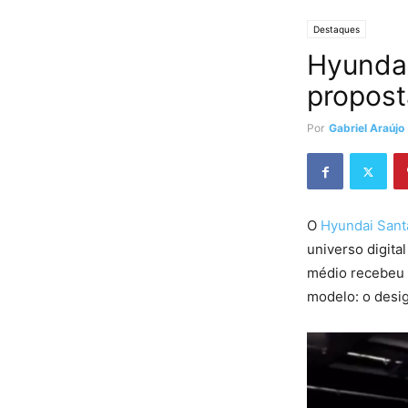
Destaques
Hyundai
propost
Por
Gabriel Araújo
O
Hyundai Sant
universo digita
médio recebe
modelo: o desi