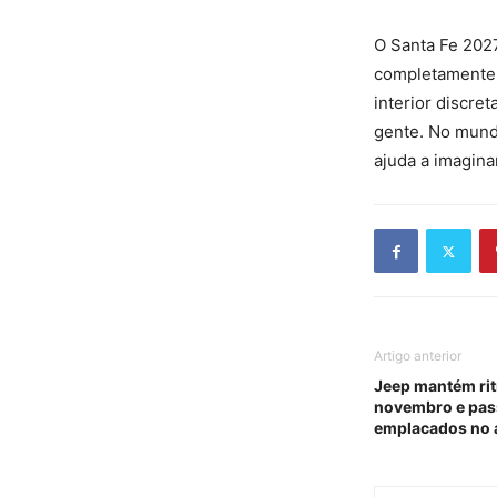
O Santa Fe 202
completamente a
interior discr
gente. No mund
ajuda a imagin
Artigo anterior
Jeep mantém rit
novembro e pass
emplacados no 