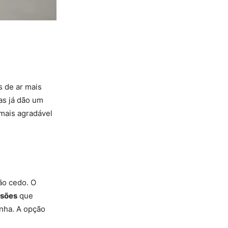
s de ar mais
as já dão um
 mais agradável
ão cedo. O
rsões
que
nha. A opção