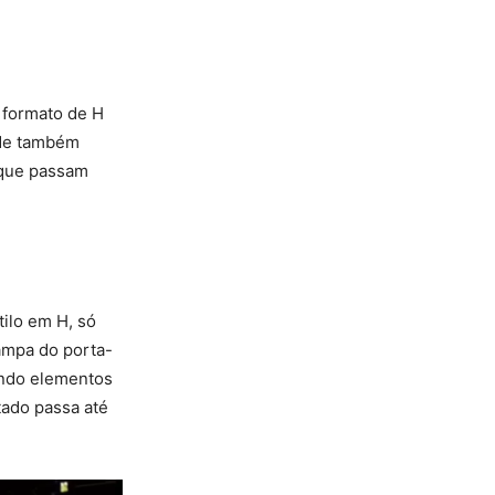
 formato de H
ade também
 que passam
ilo em H, só
tampa do porta-
endo elementos
tado passa até