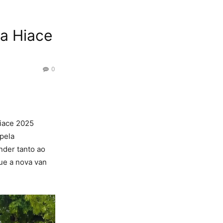
ta Hiace
0
Hiace 2025
pela
nder tanto ao
ue a nova van