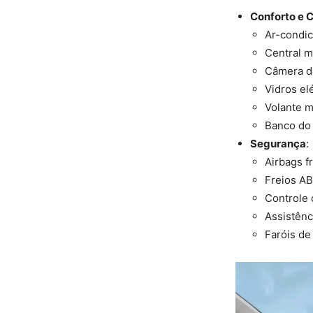
Conforto e 
Ar-condic
Central m
Câmera d
Vidros el
Volante m
Banco do 
Segurança
:
Airbags f
Freios A
Controle 
Assistênc
Faróis de