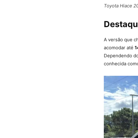
Toyota Hiace 20
Destaqu
A versão que ch
acomodar até
1
Dependendo do 
conhecida co