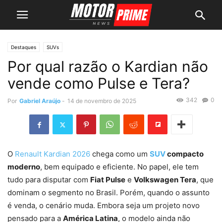
Destaques
SUVs
Por qual razão o Kardian não
vende como Pulse e Tera?
342
0
Por
Gabriel Araújo
-
14 de novembro de 2025
O
Renault Kardian 2026
chega como um
SUV
compacto
moderno
, bem equipado e eficiente. No papel, ele tem
tudo para disputar com
Fiat Pulse
e
Volkswagen Tera
, que
dominam o segmento no Brasil. Porém, quando o assunto
é venda, o cenário muda. Embora seja um projeto novo
pensado para a
América Latina
, o modelo ainda não